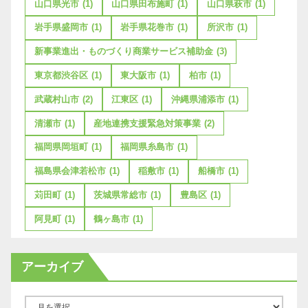
山口県光市
(1)
山口県田布施町
(1)
山口県萩市
(1)
岩手県盛岡市
(1)
岩手県花巻市
(1)
所沢市
(1)
新事業進出・ものづくり商業サービス補助金
(3)
東京都渋谷区
(1)
東大阪市
(1)
柏市
(1)
武蔵村山市
(2)
江東区
(1)
沖縄県浦添市
(1)
清瀬市
(1)
産地連携支援緊急対策事業
(2)
福岡県岡垣町
(1)
福岡県糸島市
(1)
福島県会津若松市
(1)
稲敷市
(1)
船橋市
(1)
苅田町
(1)
茨城県常総市
(1)
豊島区
(1)
阿見町
(1)
鶴ヶ島市
(1)
アーカイブ
ア