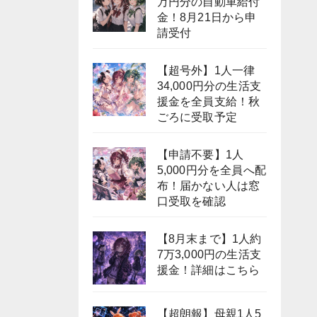
万円分の自動車給付
金！8月21日から申
請受付
【超号外】1人一律
34,000円分の生活支
援金を全員支給！秋
ごろに受取予定
【申請不要】1人
5,000円分を全員へ配
布！届かない人は窓
口受取を確認
【8月末まで】1人約
7万3,000円の生活支
援金！詳細はこちら
【超朗報】母親1人5