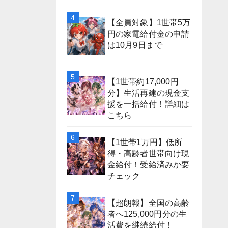
【全員対象】1世帯5万
円の家電給付金の申請
は10月9日まで
【1世帯約17,000円
分】生活再建の現金支
援を一括給付！詳細は
こちら
【1世帯1万円】低所
得・高齢者世帯向け現
金給付！受給済みか要
チェック
【超朗報】全国の高齢
者へ125,000円分の生
活費を継続給付！