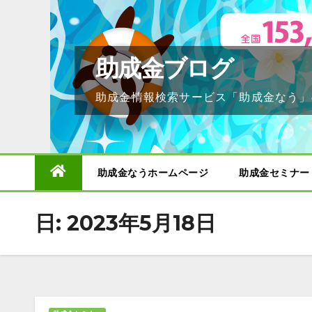
Skip
to
content
助成金ブログ
助成金情報検索サービス「助成金なう」
助成金なうホームページ
助成金セミナー
日:
2023年5月18日