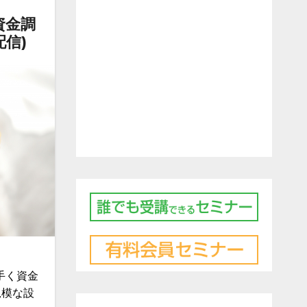
資金調
信)
手く資金
規模な設