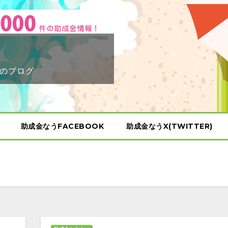
のブログ
助成金なうFACEBOOK
助成金なうX(TWITTER)