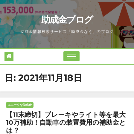
Skip
to
助成金ブログ
content
助成金情報検索サービス「助成金なう」のブログ
日:
2021年11月18日
ユニークな助成金
【11末締切】ブレーキやライト等を最大
10万補助！自動車の装置費用の補助金と
は？