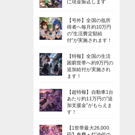
に現金振込します
【号外】全国の低所
得者へ毎月約10万円
の”生活費定額給
付”が実施されます！
【特報】全国の生活
困窮世帯へ約9万円の
追加給付が実施され
ます！
【超特報】自動車1台
あたり約11万円の”追
加支援金”がもらえま
す！
【1世帯最大26,000
円】食費＋灯油代の