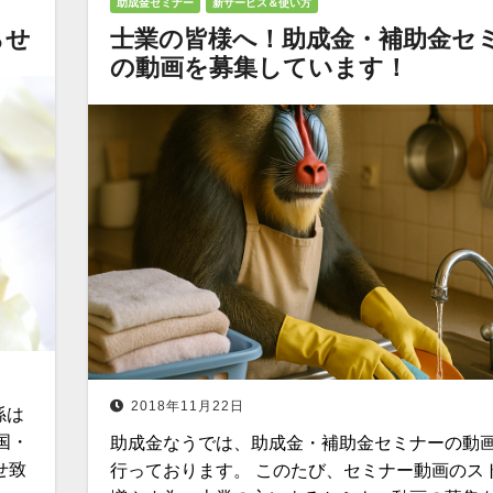
助成金セミナー
新サービス＆使い方
らせ
士業の皆様へ！助成金・補助金セ
の動画を募集しています！
2018年11月22日
係は
国・
助成金なうでは、助成金・補助金セミナーの動
せ致
行っております。 このたび、セミナー動画のス