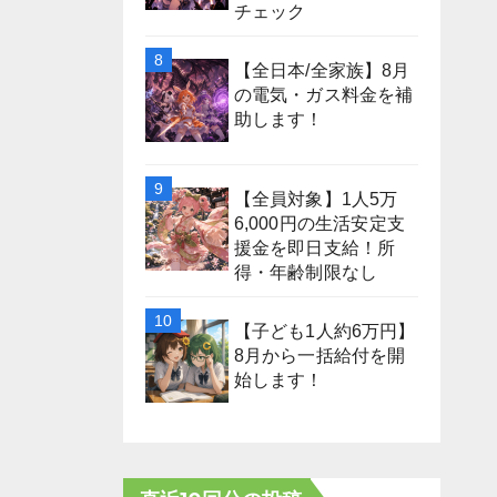
チェック
【全日本/全家族】8月
の電気・ガス料金を補
助します！
【全員対象】1人5万
6,000円の生活安定支
援金を即日支給！所
得・年齢制限なし
【子ども1人約6万円】
8月から一括給付を開
始します！