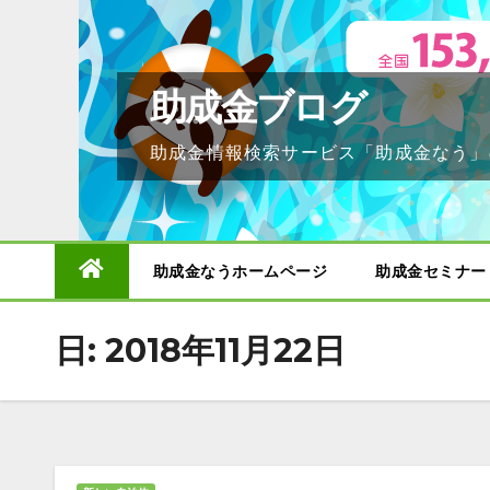
Skip
to
content
助成金ブログ
助成金情報検索サービス「助成金なう」
助成金なうホームページ
助成金セミナー
日:
2018年11月22日