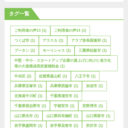
タグ一覧
ご利用者の声13
(1)
ご利用者の声14
(1)
つくば市
(1)
アラスカ
(1)
アラブ首長国連邦
(1)
ブータン
(1)
モーリシャス
(1)
三重県松阪市
(1)
中堅・中小・スタートアップ企業の賃上げに向けた省力化
等の大規模成長投資補助金
(1)
中央区
(2)
佐賀県基山町
(1)
八王子市
(1)
兵庫県宝塚市
(1)
兵庫県西脇市
(1)
加須市
(1)
北海道中川町
(1)
千葉県浦安市
(1)
千葉県習志野市
(1)
宇都宮市
(1)
宜野湾市
(1)
山口県光市
(1)
山口県田布施町
(1)
山口県萩市
(1)
岩手県盛岡市
(1)
岩手県花巻市
(1)
所沢市
(1)