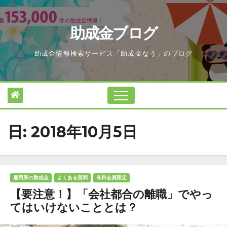
Skip
to
助成金ブログ
content
助成金情報検索サービス「助成金なう」のブログ
日:
2018年10月5日
雇用系の助成金
よくある質問
有料会員限定
【要注意！】「会社都合の離職」でやっ
てはいけないこととは？