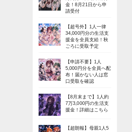
金！8月21日から申
請受付
【超号外】1人一律
34,000円分の生活支
援金を全員支給！秋
ごろに受取予定
【申請不要】1人
5,000円分を全員へ配
布！届かない人は窓
口受取を確認
【8月末まで】1人約
7万3,000円の生活支
援金！詳細はこちら
【超朗報】母親1人5