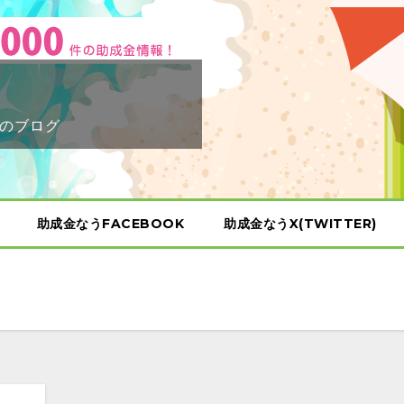
のブログ
助成金なうFACEBOOK
助成金なうX(TWITTER)