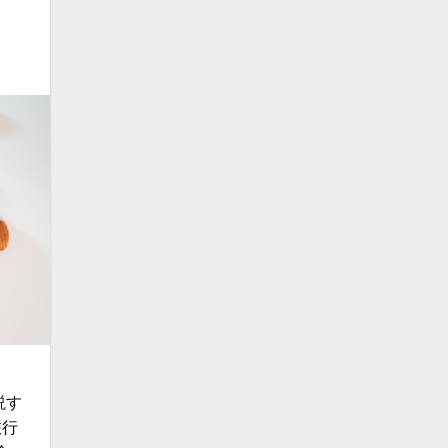
よ
説す
旅行