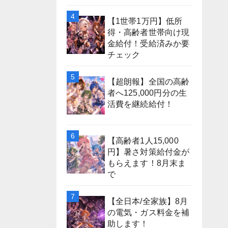
【1世帯1万円】低所
得・高齢者世帯向け現
金給付！受給済みか要
チェック
【超朗報】全国の高齢
者へ125,000円分の生
活費を継続給付！
【高齢者1人15,000
円】暑さ対策給付金が
もらえます！8月末ま
で
【全日本/全家族】8月
の電気・ガス料金を補
助します！