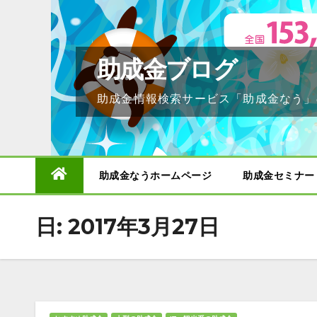
Skip
to
content
助成金ブログ
助成金情報検索サービス「助成金なう」
助成金なうホームページ
助成金セミナー
日:
2017年3月27日