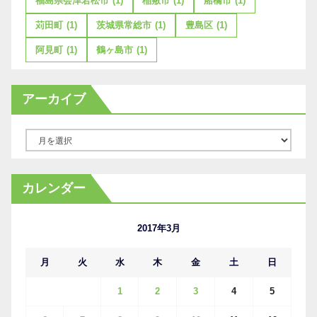
福島県会津若松市
(1)
稲敷市
(1)
船橋市
(1)
苅田町
(1)
茨城県常総市
(1)
豊島区
(1)
阿見町
(1)
鶴ヶ島市
(1)
アーカイブ
ア
ー
カ
カレンダー
イ
ブ
2017年3月
月
火
水
木
金
土
日
1
2
3
4
5