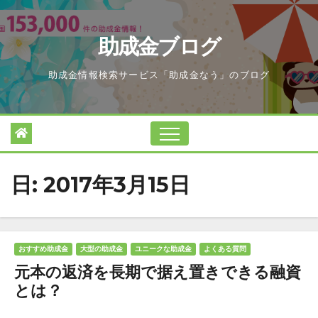
Skip
to
助成金ブログ
content
助成金情報検索サービス「助成金なう」のブログ
日:
2017年3月15日
おすすめ助成金
大型の助成金
ユニークな助成金
よくある質問
元本の返済を長期で据え置きできる融資
とは？