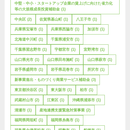
中堅・中小・スタートアップ企業の賃上げに向けた省力化
等の大規模成長投資補助金
(1)
中央区
(2)
佐賀県基山町
(1)
八王子市
(1)
兵庫県宝塚市
(1)
兵庫県西脇市
(1)
加須市
(1)
北海道中川町
(1)
千葉県浦安市
(1)
千葉県習志野市
(1)
宇都宮市
(1)
宜野湾市
(1)
山口県光市
(1)
山口県田布施町
(1)
山口県萩市
(1)
岩手県盛岡市
(1)
岩手県花巻市
(1)
所沢市
(1)
新事業進出・ものづくり商業サービス補助金
(3)
東京都渋谷区
(1)
東大阪市
(1)
柏市
(1)
武蔵村山市
(2)
江東区
(1)
沖縄県浦添市
(1)
清瀬市
(1)
産地連携支援緊急対策事業
(2)
福岡県岡垣町
(1)
福岡県糸島市
(1)