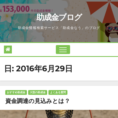
Skip
to
助成金ブログ
content
助成金情報検索サービス「助成金なう」のブログ
日:
2016年6月29日
おすすめ助成金
大型の助成金
よくある質問
資金調達の見込みとは？