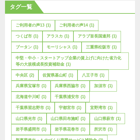
タグ一覧
ご利用者の声13
(1)
ご利用者の声14
(1)
つくば市
(1)
アラスカ
(1)
アラブ首長国連邦
(1)
ブータン
(1)
モーリシャス
(1)
三重県松阪市
(1)
中堅・中小・スタートアップ企業の賃上げに向けた省力化
等の大規模成長投資補助金
(1)
中央区
(2)
佐賀県基山町
(1)
八王子市
(1)
兵庫県宝塚市
(1)
兵庫県西脇市
(1)
加須市
(1)
北海道中川町
(1)
千葉県浦安市
(1)
千葉県習志野市
(1)
宇都宮市
(1)
宜野湾市
(1)
山口県光市
(1)
山口県田布施町
(1)
山口県萩市
(1)
岩手県盛岡市
(1)
岩手県花巻市
(1)
所沢市
(1)