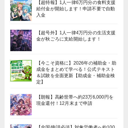
【超特報】1人一律6万円分の食料支援
給付金が開始します！申請不要で自動
入金
【超号外】1人一律4万円分の生活支援
金が秋ごろに支給開始します！
【今こそ資格に】2026年の補助金・助
成金をまとめて学べる！公式テキスト
＆試験を全面更新【助成金・補助金検
定】
【朗報】高齢世帯へ約23万6,000円を
現金還付！12月末まで申請
【全国/申請必須】対象労働者へ約100