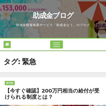
Skip
to
助成金ブログ
content
助成金情報検索サービス「助成金なう」のブログ
タグ:
緊急
給付金
【今すぐ確認】200万円相当の給付が受
けられる制度とは？