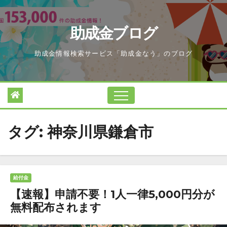
Skip
to
助成金ブログ
content
助成金情報検索サービス「助成金なう」のブログ
タグ:
神奈川県鎌倉市
給付金
【速報】申請不要！1人一律5,000円分が
無料配布されます