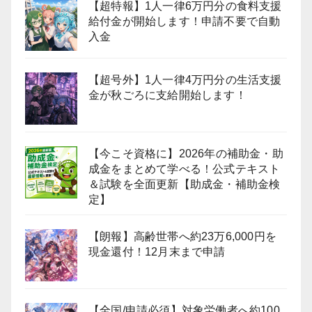
【超特報】1人一律6万円分の食料支援
給付金が開始します！申請不要で自動
入金
【超号外】1人一律4万円分の生活支援
金が秋ごろに支給開始します！
【今こそ資格に】2026年の補助金・助
成金をまとめて学べる！公式テキスト
＆試験を全面更新【助成金・補助金検
定】
【朗報】高齢世帯へ約23万6,000円を
現金還付！12月末まで申請
【全国/申請必須】対象労働者へ約100