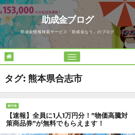
Skip
to
助成金ブログ
content
助成金情報検索サービス「助成金なう」のブログ
タグ:
熊本県合志市
給付金
【速報】全員に1人1万円分！”物価高騰対
策商品券”が無料でもらえます！