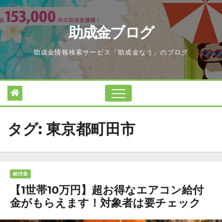
Skip
to
助成金ブログ
content
助成金情報検索サービス「助成金なう」のブログ
タグ:
東京都町田市
給付金
【1世帯10万円】超お得なエアコン給付
金がもらえます！対象者は要チェック