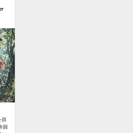
デ
を目
今回