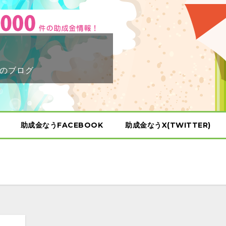
のブログ
助成金なうFACEBOOK
助成金なうX(TWITTER)