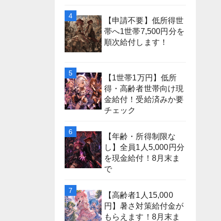
【申請不要】低所得世
帯へ1世帯7,500円分を
順次給付します！
【1世帯1万円】低所
得・高齢者世帯向け現
金給付！受給済みか要
チェック
【年齢・所得制限な
し】全員1人5,000円分
を現金給付！8月末ま
で
【高齢者1人15,000
円】暑さ対策給付金が
もらえます！8月末ま