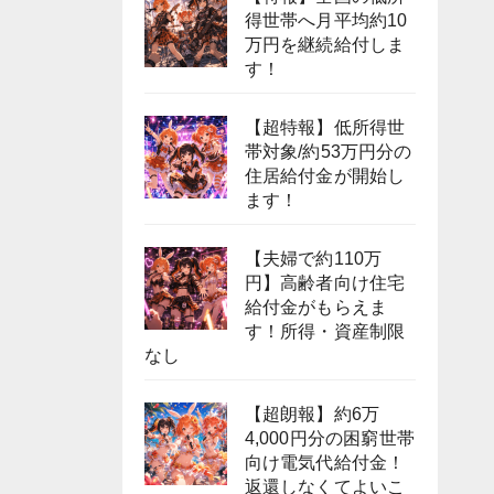
得世帯へ月平均約10
万円を継続給付しま
す！
【超特報】低所得世
帯対象/約53万円分の
住居給付金が開始し
ます！
【夫婦で約110万
円】高齢者向け住宅
給付金がもらえま
す！所得・資産制限
なし
【超朗報】約6万
4,000円分の困窮世帯
向け電気代給付金！
返還しなくてよいこ