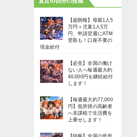
直近10回分の投稿
【超朗報】母親1人5
万円＋児童1人5万
円、申請翌週にATM
受取も！口座不要の
現金給付
【必見】全国の働け
ない人へ毎週最大約
40,000円を継続給付
します！
【毎週最大約77,000
円】低所得の高齢者
へ非課税で生活費を
上乗せします！
【特報】全国の低所