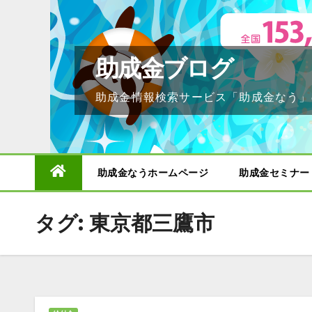
Skip
to
content
助成金ブログ
助成金情報検索サービス「助成金なう」
助成金なうホームページ
助成金セミナー
タグ:
東京都三鷹市