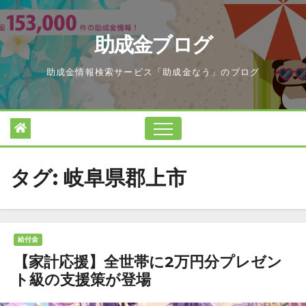
Skip
to
助成金ブログ
content
助成金情報検索サービス「助成金なう」のブログ
タグ:
岐阜県郡上市
給付金
【家計応援】全世帯に2万円分プレゼン
ト級の支援策が登場