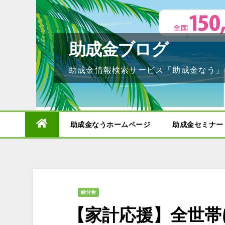
Skip
to
content
助成金ブログ
助成金情報検索サービス「助成金なう」
助成金なうホームページ
助成金セミナー
給付金
【家計応援】全世帯