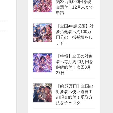
約23万6,000円を現
金還付！12月末まで
申請
【全国/申請必須】対
象労働者へ約100万
円分の一括補填をし
ます！
【特報】全国の対象
者へ毎月約20万円を
継続給付！次回8月
27日
【約37万円】全国の
対象者へ使い道自由
の現金給付！受取方
法をチェック