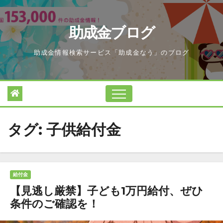
Skip
to
助成金ブログ
content
助成金情報検索サービス「助成金なう」のブログ
タグ:
子供給付金
給付金
【見逃し厳禁】子ども1万円給付、ぜひ
条件のご確認を！