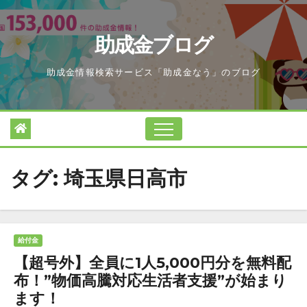
Skip
to
助成金ブログ
content
助成金情報検索サービス「助成金なう」のブログ
タグ:
埼玉県日高市
給付金
【超号外】全員に1人5,000円分を無料配
布！”物価高騰対応生活者支援”が始まり
ます！