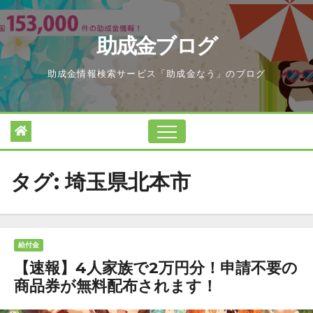
Skip
to
助成金ブログ
content
助成金情報検索サービス「助成金なう」のブログ
タグ:
埼玉県北本市
給付金
【速報】4人家族で2万円分！申請不要の
商品券が無料配布されます！