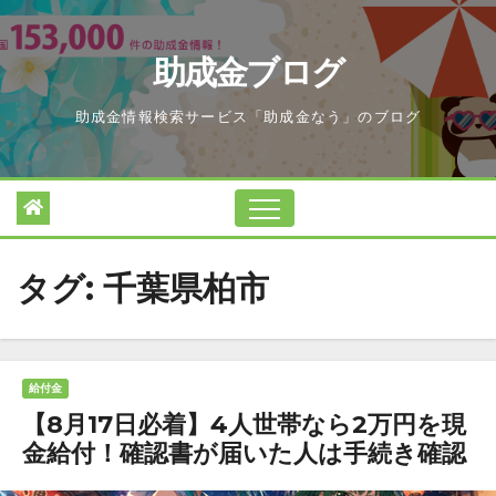
Skip
to
助成金ブログ
content
助成金情報検索サービス「助成金なう」のブログ
タグ:
千葉県柏市
給付金
【8月17日必着】4人世帯なら2万円を現
金給付！確認書が届いた人は手続き確認