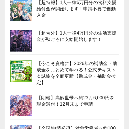
【超特報】1人一律6万円分の食料支援
給付金が開始します！申請不要で自動
入金
【超号外】1人一律4万円分の生活支援
金が秋ごろに支給開始します！
【今こそ資格に】2026年の補助金・助
成金をまとめて学べる！公式テキスト
＆試験を全面更新【助成金・補助金検
定】
【朗報】高齢世帯へ約23万6,000円を
現金還付！12月末まで申請
【全国/申請必須】対象労働者へ約100