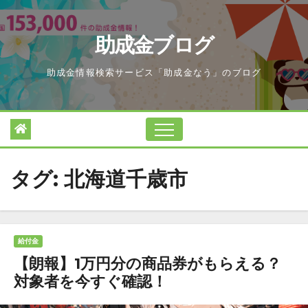
Skip
to
助成金ブログ
content
助成金情報検索サービス「助成金なう」のブログ
タグ:
北海道千歳市
給付金
【朗報】1万円分の商品券がもらえる？
対象者を今すぐ確認！