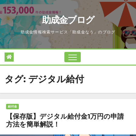
Skip
to
助成金ブログ
content
助成金情報検索サービス「助成金なう」のブログ
タグ:
デジタル給付
給付金
【保存版】デジタル給付金1万円の申請
方法を簡単解説！