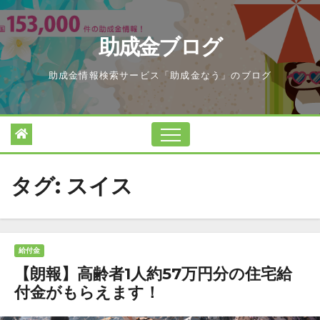
Skip
to
助成金ブログ
content
助成金情報検索サービス「助成金なう」のブログ
タグ:
スイス
給付金
【朗報】高齢者1人約57万円分の住宅給
付金がもらえます！