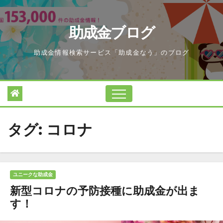
Skip
to
助成金ブログ
content
助成金情報検索サービス「助成金なう」のブログ
タグ:
コロナ
ユニークな助成金
新型コロナの予防接種に助成金が出ま
す！