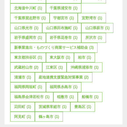
北海道中川町
(1)
千葉県浦安市
(1)
千葉県習志野市
(1)
宇都宮市
(1)
宜野湾市
(1)
山口県光市
(1)
山口県田布施町
(1)
山口県萩市
(1)
岩手県盛岡市
(1)
岩手県花巻市
(1)
所沢市
(1)
新事業進出・ものづくり商業サービス補助金
(3)
東京都渋谷区
(1)
東大阪市
(1)
柏市
(1)
武蔵村山市
(2)
江東区
(1)
沖縄県浦添市
(1)
清瀬市
(1)
産地連携支援緊急対策事業
(2)
福岡県岡垣町
(1)
福岡県糸島市
(1)
福島県会津若松市
(1)
稲敷市
(1)
船橋市
(1)
苅田町
(1)
茨城県常総市
(1)
豊島区
(1)
阿見町
(1)
鶴ヶ島市
(1)