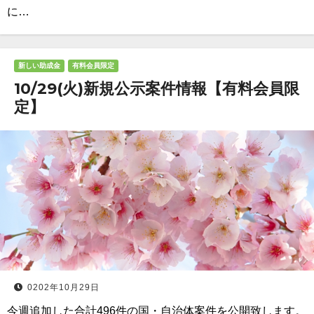
に…
新しい助成金
有料会員限定
10/29(火)新規公示案件情報【有料会員限
定】
0202年10月29日
今週追加した合計496件の国・自治体案件を公開致します。