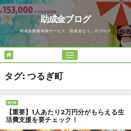
Skip
to
助成金ブログ
content
助成金情報検索サービス「助成金なう」のブログ
タグ:
つるぎ町
給付金
【重要】1人あたり2万円分がもらえる生
活費支援を要チェック！