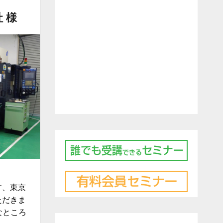
 様
す、東京
ただきま
なところ