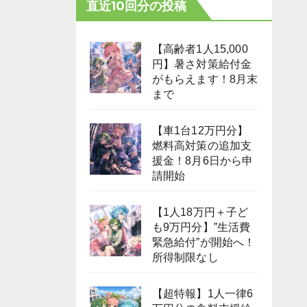
直近10回分の投稿
【高齢者1人15,000
円】暑さ対策給付金
がもらえます！8月末
まで
【車1台12万円分】
燃料高対策の追加支
援金！8月6日から申
請開始
【1人18万円＋子ど
も9万円分】”生活費
緊急給付”が開始へ！
所得制限なし
【超特報】1人一律6