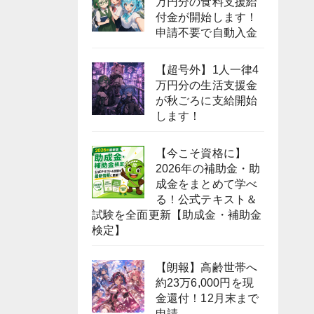
万円分の食料支援給
付金が開始します！
申請不要で自動入金
【超号外】1人一律4
万円分の生活支援金
が秋ごろに支給開始
します！
【今こそ資格に】
2026年の補助金・助
成金をまとめて学べ
る！公式テキスト＆
試験を全面更新【助成金・補助金
検定】
【朗報】高齢世帯へ
約23万6,000円を現
金還付！12月末まで
申請