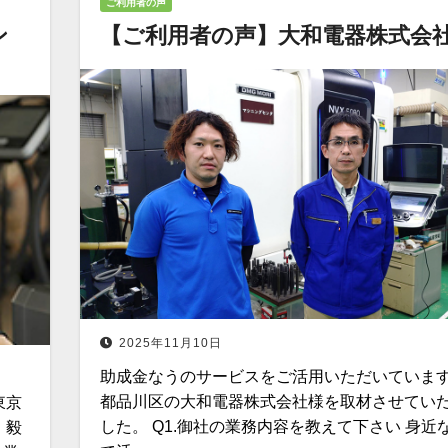
ご利用者の声
ン
【ご利用者の声】大和電器株式会社
2025年11月10日
助成金なうのサービスをご活用いただいていま
都品川区の大和電器株式会社様を取材させてい
東京
した。 Q1.御社の業務内容を教えて下さい 身近
 毅