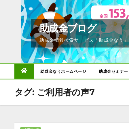
Skip
to
content
助成金ブログ
助成金情報検索サービス「助成金なう」
助成金なうホームページ
助成金セミナー
タグ:
ご利用者の声7