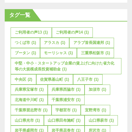
タグ一覧
ご利用者の声13
(1)
ご利用者の声14
(1)
つくば市
(1)
アラスカ
(1)
アラブ首長国連邦
(1)
ブータン
(1)
モーリシャス
(1)
三重県松阪市
(1)
中堅・中小・スタートアップ企業の賃上げに向けた省力化
等の大規模成長投資補助金
(1)
中央区
(2)
佐賀県基山町
(1)
八王子市
(1)
兵庫県宝塚市
(1)
兵庫県西脇市
(1)
加須市
(1)
北海道中川町
(1)
千葉県浦安市
(1)
千葉県習志野市
(1)
宇都宮市
(1)
宜野湾市
(1)
山口県光市
(1)
山口県田布施町
(1)
山口県萩市
(1)
岩手県盛岡市
(1)
岩手県花巻市
(1)
所沢市
(1)