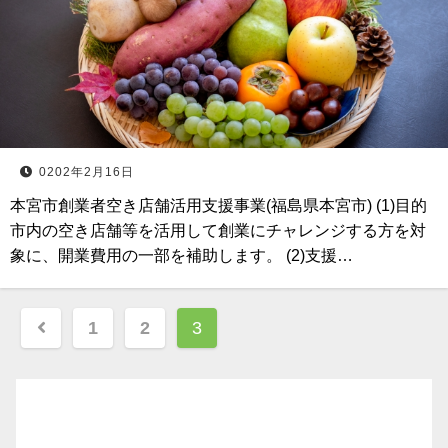
0202年2月16日
本宮市創業者空き店舗活用支援事業(福島県本宮市) (1)目的
市内の空き店舗等を活用して創業にチャレンジする方を対
象に、開業費用の一部を補助します。 (2)支援…
投
1
2
3
稿
ナ
ビ
ゲ