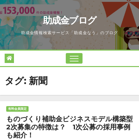
Skip
to
助成金ブログ
content
助成金情報検索サービス「助成金なう」のブログ
タグ:
新聞
有料会員限定
ものづくり補助金ビジネスモデル構築型
2次募集の特徴は？ 1次公募の採用事例
も紹介！