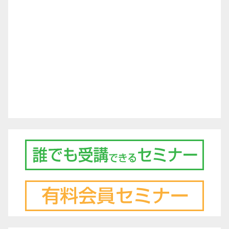
ー
シ
ョ
ン