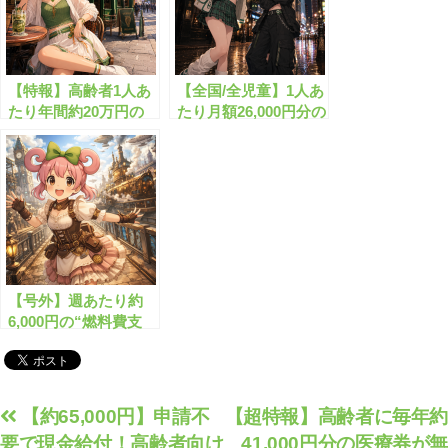
【特報】高齢者1人あ
【全国/全児童】1人あ
たり年間約20万円の
たり月額26,000円分の
燃料手当がもらえま
児童手当がもらえま
す！
す！
【号外】週あたり約
6,000円の“燃料費支
援”制度とは？
投
【約65,000円】申請不
【超特報】高齢者に毎年約
要で現金給付！高齢者向け
41,000円分の医療券が無