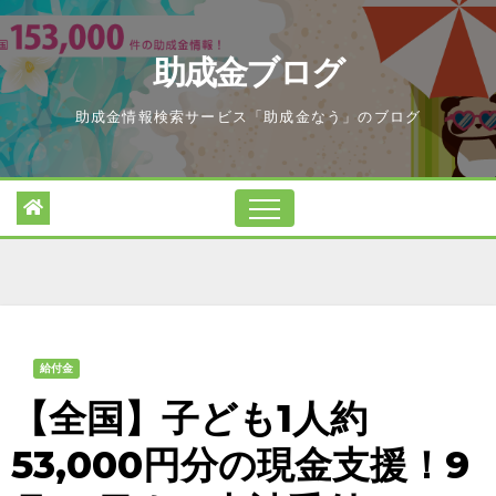
Skip
to
助成金ブログ
content
助成金情報検索サービス「助成金なう」のブログ
給付金
【全国】子ども1人約
53,000円分の現金支援！9