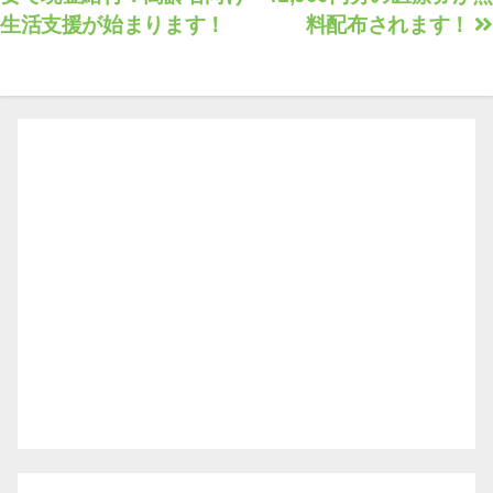
稿
生活支援が始まります！
料配布されます！
ナ
ビ
ゲ
ー
シ
ョ
ン