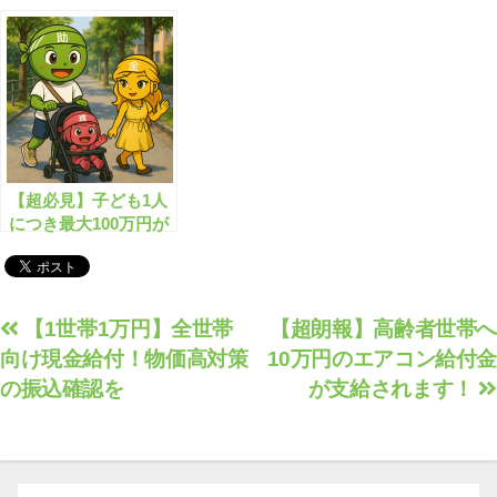
規格外の給付金とは？
援金がもらえます！
【超必見】子ども1人
につき最大100万円が
もらえます！
投
【1世帯1万円】全世帯
【超朗報】高齢者世帯へ
向け現金給付！物価高対策
10万円のエアコン給付金
稿
の振込確認を
が支給されます！
ナ
ビ
ゲ