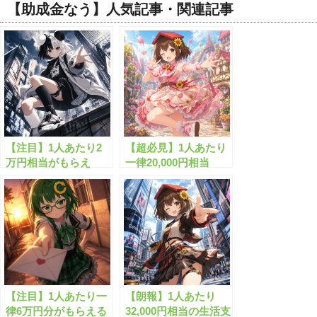
【助成金なう】人気記事・関連記事
【注目】1人あたり2
【超必見】1人あたり
万円相当がもらえ
一律20,000円相当
る”生活支援金”と
の”生活安定給付
は？
金”がもらえます！
【注目】1人あたり一
【朗報】1人あたり
律6万円分がもらえる
32,000円相当の生活支