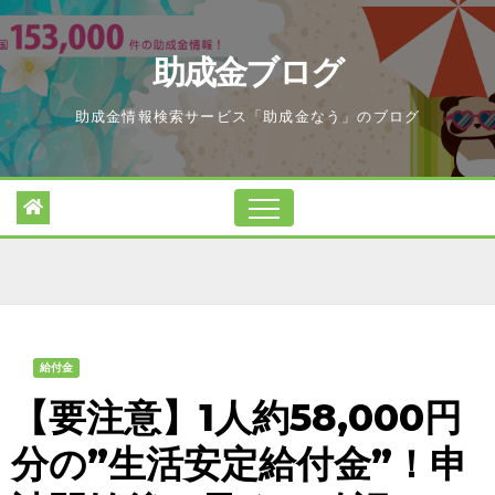
Skip
to
助成金ブログ
content
助成金情報検索サービス「助成金なう」のブログ
給付金
【要注意】1人約58,000円
分の”生活安定給付金”！申