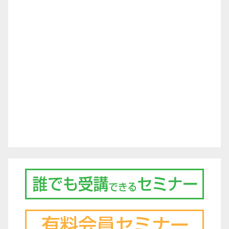
ー
シ
ョ
ン