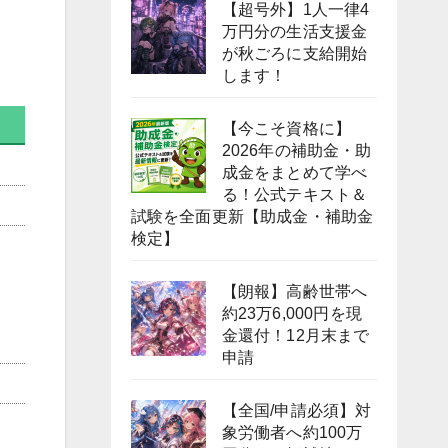
【超号外】1人一律4
万円分の生活支援金
が秋ごろに支給開始
します！
【今こそ資格に】
2026年の補助金・助
成金をまとめて学べ
る！公式テキスト＆
試験を全面更新【助成金・補助金
検定】
【朗報】高齢世帯へ
約23万6,000円を現
金還付！12月末まで
申請
【全国/申請必須】対
象労働者へ約100万