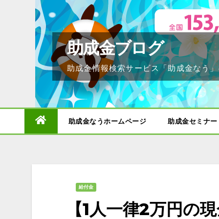
Skip
to
content
助成金ブログ
助成金情報検索サービス「助成金なう」
助成金なうホームページ
助成金セミナー
給付金
【1人一律2万円の