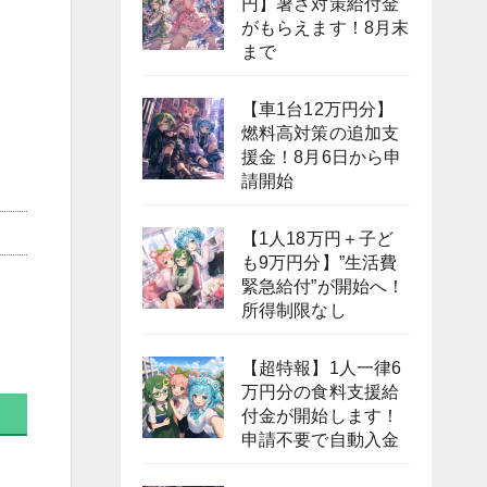
円】暑さ対策給付金
がもらえます！8月末
まで
【車1台12万円分】
燃料高対策の追加支
援金！8月6日から申
請開始
【1人18万円＋子ど
も9万円分】”生活費
緊急給付”が開始へ！
所得制限なし
【超特報】1人一律6
万円分の食料支援給
付金が開始します！
申請不要で自動入金