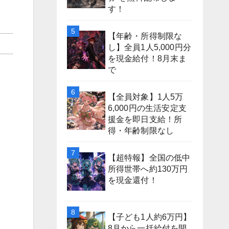
す！
【年齢・所得制限な
し】全員1人5,000円分
を現金給付！8月末ま
で
【全員対象】1人5万
6,000円の生活安定支
援金を即日支給！所
得・年齢制限なし
【超特報】全国の低中
所得世帯へ約130万円
を現金還付！
【子ども1人約6万円】
8月から一括給付を開