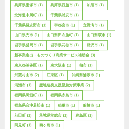
兵庫県宝塚市
(1)
兵庫県西脇市
(1)
加須市
(1)
北海道中川町
(1)
千葉県浦安市
(1)
千葉県習志野市
(1)
宇都宮市
(1)
宜野湾市
(1)
山口県光市
(1)
山口県田布施町
(1)
山口県萩市
(1)
岩手県盛岡市
(1)
岩手県花巻市
(1)
所沢市
(1)
新事業進出・ものづくり商業サービス補助金
(3)
東京都渋谷区
(1)
東大阪市
(1)
柏市
(1)
武蔵村山市
(2)
江東区
(1)
沖縄県浦添市
(1)
清瀬市
(1)
産地連携支援緊急対策事業
(2)
福岡県岡垣町
(1)
福岡県糸島市
(1)
福島県会津若松市
(1)
稲敷市
(1)
船橋市
(1)
苅田町
(1)
茨城県常総市
(1)
豊島区
(1)
阿見町
(1)
鶴ヶ島市
(1)