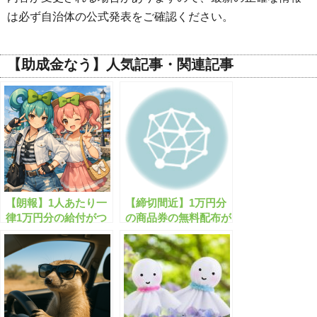
は必ず自治体の公式発表をご確認ください。
【助成金なう】人気記事・関連記事
【朗報】1人あたり一
【締切間近】1万円分
律1万円分の給付がつ
の商品券の無料配布が
いに開始！
実施中！忘れずに申し
込もう！