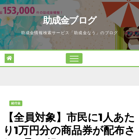
Skip
to
助成金ブログ
content
助成金情報検索サービス「助成金なう」のブログ
給付金
【全員対象】市民に1人あた
り1万円分の商品券が配布さ