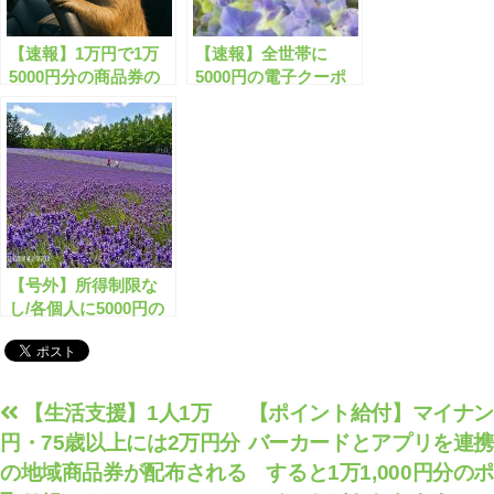
【速報】1万円で1万
【速報】全世帯に
5000円分の商品券の
5000円の電子クーポ
配布が開始します！
ン配布が開始します！
【号外】所得制限な
し/各個人に5000円の
クーポン配布が開始し
ます！
投
【生活支援】1人1万
【ポイント給付】マイナン
円・75歳以上には2万円分
バーカードとアプリを連携
稿
の地域商品券が配布される
すると1万1,000円分のポ
ナ