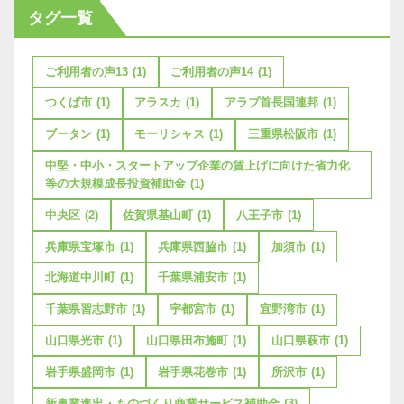
タグ一覧
ご利用者の声13
(1)
ご利用者の声14
(1)
つくば市
(1)
アラスカ
(1)
アラブ首長国連邦
(1)
ブータン
(1)
モーリシャス
(1)
三重県松阪市
(1)
中堅・中小・スタートアップ企業の賃上げに向けた省力化
等の大規模成長投資補助金
(1)
中央区
(2)
佐賀県基山町
(1)
八王子市
(1)
兵庫県宝塚市
(1)
兵庫県西脇市
(1)
加須市
(1)
北海道中川町
(1)
千葉県浦安市
(1)
千葉県習志野市
(1)
宇都宮市
(1)
宜野湾市
(1)
山口県光市
(1)
山口県田布施町
(1)
山口県萩市
(1)
岩手県盛岡市
(1)
岩手県花巻市
(1)
所沢市
(1)
新事業進出・ものづくり商業サービス補助金
(3)