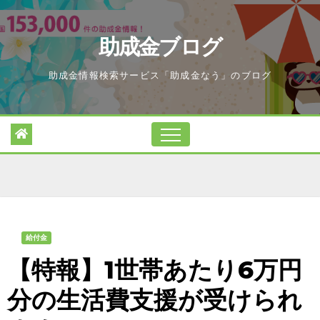
Skip
to
助成金ブログ
content
助成金情報検索サービス「助成金なう」のブログ
給付金
【特報】1世帯あたり6万円
分の生活費支援が受けられ