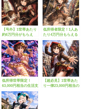
【号外】1世帯あたり
低所得者限定！1人あ
約6万円分がもらえ
たり4万円分もらえる
る”生活給付金”と
給付金
は？
低所得世帯限定！
【超必見】1世帯あた
63,000円相当の生活支
り一律23,000円相当の
援が受けられる超お得
給付金がもらえます！
な制度とは？