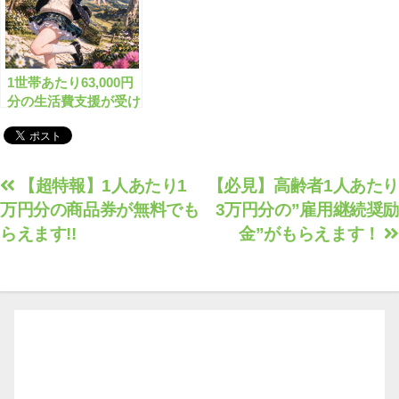
1世帯あたり63,000円
分の生活費支援が受け
られます！
投
【超特報】1人あたり1
【必見】高齢者1人あたり
万円分の商品券が無料でも
3万円分の”雇用継続奨励
稿
らえます!!
金”がもらえます！
ナ
ビ
ゲ
ー
シ
ョ