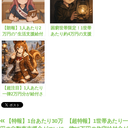
【朗報】1人あたり2
困窮世帯限定！1世帯
万円の”生活支援給付
あたり約4万円の支援
金”がもらえます！
金がもらえます
【超注目】1人あたり
一律2万円分が給付さ
れまし!!
投
【特報】1台あたり30万
【超特報】1世帯あたり一