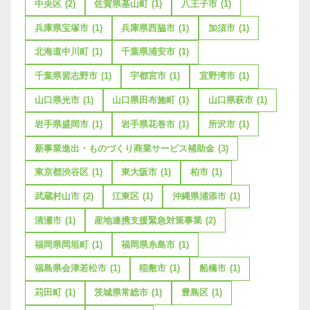
中央区
(2)
佐賀県基山町
(1)
八王子市
(1)
兵庫県宝塚市
(1)
兵庫県西脇市
(1)
加須市
(1)
北海道中川町
(1)
千葉県浦安市
(1)
千葉県習志野市
(1)
宇都宮市
(1)
宜野湾市
(1)
山口県光市
(1)
山口県田布施町
(1)
山口県萩市
(1)
岩手県盛岡市
(1)
岩手県花巻市
(1)
所沢市
(1)
新事業進出・ものづくり商業サービス補助金
(3)
東京都渋谷区
(1)
東大阪市
(1)
柏市
(1)
武蔵村山市
(2)
江東区
(1)
沖縄県浦添市
(1)
清瀬市
(1)
産地連携支援緊急対策事業
(2)
福岡県岡垣町
(1)
福岡県糸島市
(1)
福島県会津若松市
(1)
稲敷市
(1)
船橋市
(1)
苅田町
(1)
茨城県常総市
(1)
豊島区
(1)