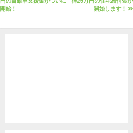
円の自動車支援金がついに
律25万円の住宅給付金が
稿
開始！
開始します！
ナ
ビ
ゲ
ー
シ
ョ
ン