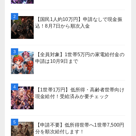
【国民1人約10万円】申請なしで現金振
込！8月7日から順次入金
【全員対象】1世帯5万円の家電給付金の
申請は10月9日まで
【1世帯1万円】低所得・高齢者世帯向け
現金給付！受給済みか要チェック
【申請不要】低所得世帯へ1世帯7,500円
分を順次給付します！