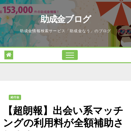
Skip
to
助成金ブログ
content
助成金情報検索サービス「助成金なう」のブログ
給付金
【超朗報】出会い系マッチ
ングの利用料が全額補助さ