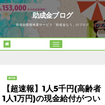
Skip
to
助成金ブログ
content
助成金情報検索サービス「助成金なう」のブログ
給付金
【超速報】1人5千円(高齢者
1人1万円)の現金給付がつい