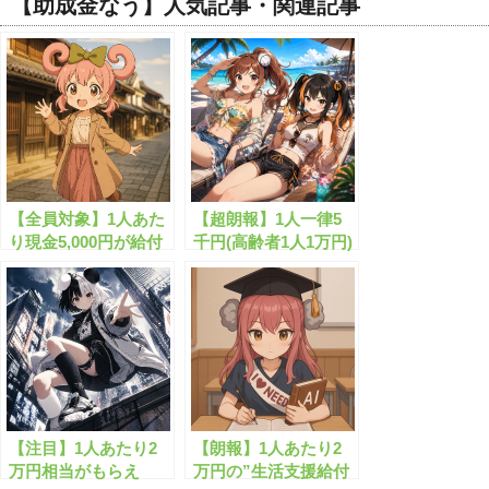
【助成金なう】人気記事・関連記事
【全員対象】1人あた
【超朗報】1人一律5
り現金5,000円が給付
千円(高齢者1人1万円)
されます！高齢者は
の現金給付が始まりま
5,000円加算
す！
【注目】1人あたり2
【朗報】1人あたり2
万円相当がもらえ
万円の”生活支援給付