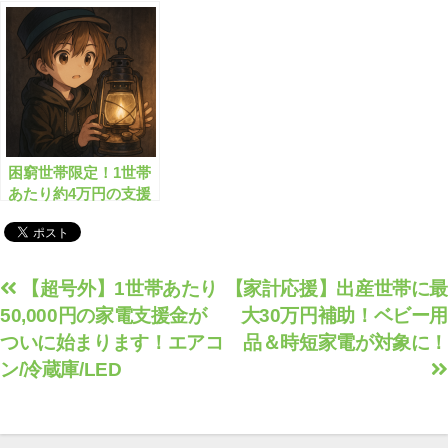
る”生活支援金”と
金”がもらえます！
は？
困窮世帯限定！1世帯
あたり約4万円の支援
金がもらえます
投
【超号外】1世帯あたり
【家計応援】出産世帯に最
50,000円の家電支援金が
大30万円補助！ベビー用
稿
ついに始まります！エアコ
品＆時短家電が対象に！
ナ
ン/冷蔵庫/LED
ビ
ゲ
ー