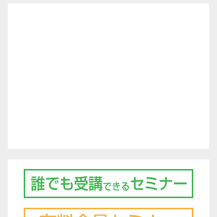
シ
ョ
ン