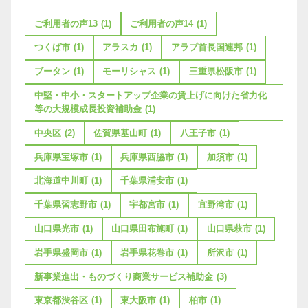
ご利用者の声13
(1)
ご利用者の声14
(1)
つくば市
(1)
アラスカ
(1)
アラブ首長国連邦
(1)
ブータン
(1)
モーリシャス
(1)
三重県松阪市
(1)
中堅・中小・スタートアップ企業の賃上げに向けた省力化
等の大規模成長投資補助金
(1)
中央区
(2)
佐賀県基山町
(1)
八王子市
(1)
兵庫県宝塚市
(1)
兵庫県西脇市
(1)
加須市
(1)
北海道中川町
(1)
千葉県浦安市
(1)
千葉県習志野市
(1)
宇都宮市
(1)
宜野湾市
(1)
山口県光市
(1)
山口県田布施町
(1)
山口県萩市
(1)
岩手県盛岡市
(1)
岩手県花巻市
(1)
所沢市
(1)
新事業進出・ものづくり商業サービス補助金
(3)
東京都渋谷区
(1)
東大阪市
(1)
柏市
(1)