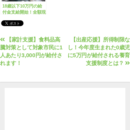
18歳以下10万円の給
付金支給開始！全額現
金給付の自治体をご紹
介♪ マイナンバーカー
ドを保有する全国民に
も一律2万円+α
投
【家計支援】食料品高
【出産応援】所得制限な
騰対策として対象市民に1
し！今年度生まれた0歳児
稿
人あたり3,000円が給付さ
に5万円が給付される養育
ナ
れます！
支援制度とは？
ビ
ゲ
ー
シ
ョ
ン