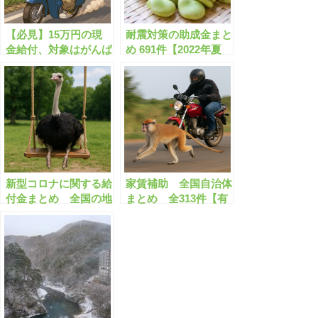
【必見】15万円の現
耐震対策の助成金まと
金給付、対象はがんば
め 691件【2022年夏
る若者！
版】耐震改修/耐震診
断/ブロック塀除去/空
き家解体 など【有料
会員限定】
新型コロナに関する給
家賃補助 全国自治体
付金まとめ 全国の地
まとめ 全313件【有
方自治体で359件【有
料会員限定】
料会員限定】