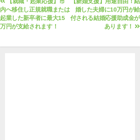
投
【就職・起業応援】市
【新婚支援】用途自由！結
内へ移住し正規就職または
婚した夫婦に10万円が給
稿
起業した新卒者に最大15
付される結婚応援助成金が
ナ
万円が支給されます！
あります！
ビ
ゲ
ー
シ
ョ
ン