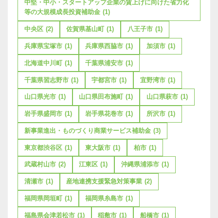
中堅・中小・スタートアップ企業の賃上げに向けた省力化
等の大規模成長投資補助金
(1)
中央区
(2)
佐賀県基山町
(1)
八王子市
(1)
兵庫県宝塚市
(1)
兵庫県西脇市
(1)
加須市
(1)
北海道中川町
(1)
千葉県浦安市
(1)
千葉県習志野市
(1)
宇都宮市
(1)
宜野湾市
(1)
山口県光市
(1)
山口県田布施町
(1)
山口県萩市
(1)
岩手県盛岡市
(1)
岩手県花巻市
(1)
所沢市
(1)
新事業進出・ものづくり商業サービス補助金
(3)
東京都渋谷区
(1)
東大阪市
(1)
柏市
(1)
武蔵村山市
(2)
江東区
(1)
沖縄県浦添市
(1)
清瀬市
(1)
産地連携支援緊急対策事業
(2)
福岡県岡垣町
(1)
福岡県糸島市
(1)
福島県会津若松市
(1)
稲敷市
(1)
船橋市
(1)