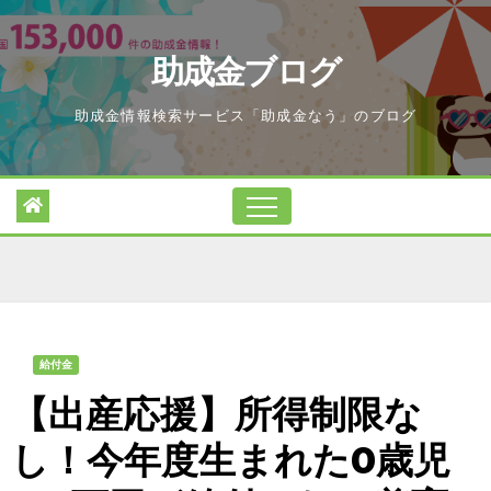
Skip
to
助成金ブログ
content
助成金情報検索サービス「助成金なう」のブログ
給付金
【出産応援】所得制限な
し！今年度生まれた0歳児