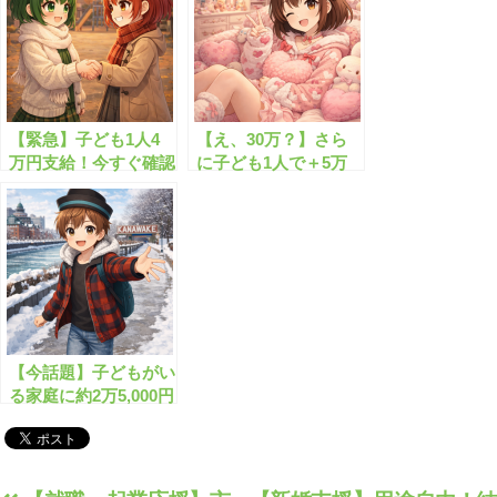
【緊急】子ども1人4
【え、30万？】さら
万円支給！今すぐ確認
に子ども1人で＋5万
すべき現金給付
円って神すぎる
【今話題】子どもがい
る家庭に約2万5,000円
給付のチャンス！