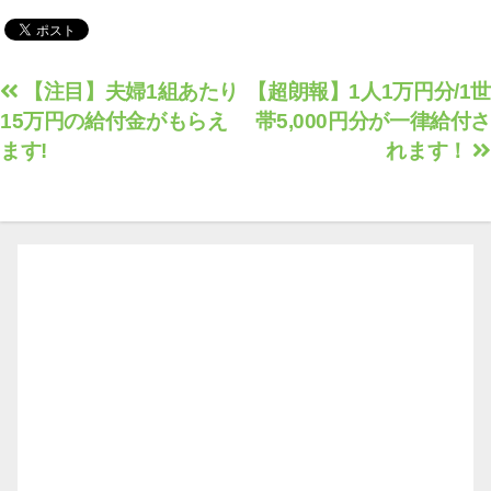
されます！高齢者は
5,000円加算
投
【注目】夫婦1組あたり
【超朗報】1人1万円分/1世
15万円の給付金がもらえ
帯5,000円分が一律給付さ
稿
ます!
れます！
ナ
ビ
ゲ
ー
シ
ョ
ン