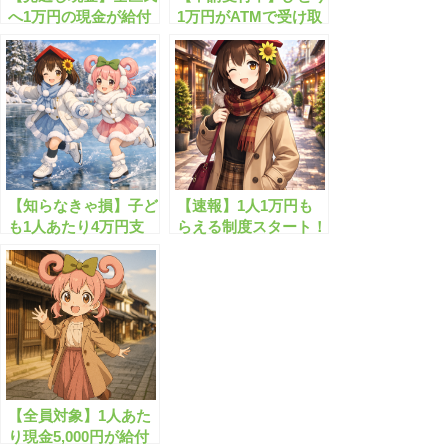
へ1万円の現金が給付
1万円がATMで受け取
されています！！
れます！
【知らなきゃ損】子ど
【速報】1人1万円も
も1人あたり4万円支
らえる制度スタート！
給！対象者は今すぐ確
今すぐ対象かチェッ
認！
ク！
【全員対象】1人あた
り現金5,000円が給付