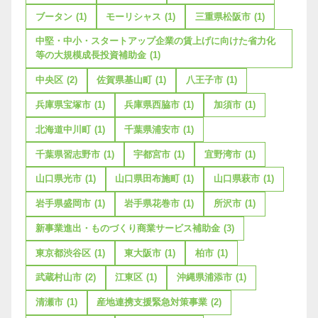
ブータン
(1)
モーリシャス
(1)
三重県松阪市
(1)
中堅・中小・スタートアップ企業の賃上げに向けた省力化
等の大規模成長投資補助金
(1)
中央区
(2)
佐賀県基山町
(1)
八王子市
(1)
兵庫県宝塚市
(1)
兵庫県西脇市
(1)
加須市
(1)
北海道中川町
(1)
千葉県浦安市
(1)
千葉県習志野市
(1)
宇都宮市
(1)
宜野湾市
(1)
山口県光市
(1)
山口県田布施町
(1)
山口県萩市
(1)
岩手県盛岡市
(1)
岩手県花巻市
(1)
所沢市
(1)
新事業進出・ものづくり商業サービス補助金
(3)
東京都渋谷区
(1)
東大阪市
(1)
柏市
(1)
武蔵村山市
(2)
江東区
(1)
沖縄県浦添市
(1)
清瀬市
(1)
産地連携支援緊急対策事業
(2)