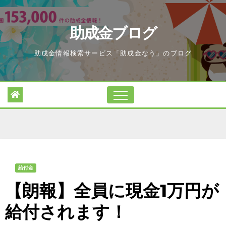
Skip
to
助成金ブログ
content
助成金情報検索サービス「助成金なう」のブログ
給付金
【朗報】全員に現金1万円が
給付されます！