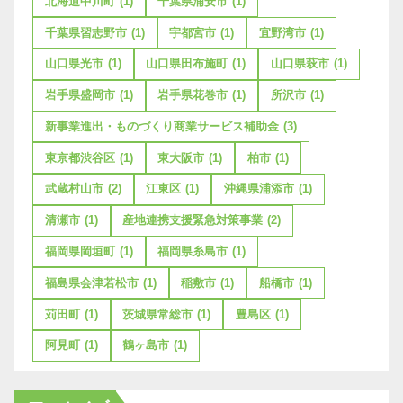
北海道中川町
(1)
千葉県浦安市
(1)
千葉県習志野市
(1)
宇都宮市
(1)
宜野湾市
(1)
山口県光市
(1)
山口県田布施町
(1)
山口県萩市
(1)
岩手県盛岡市
(1)
岩手県花巻市
(1)
所沢市
(1)
新事業進出・ものづくり商業サービス補助金
(3)
東京都渋谷区
(1)
東大阪市
(1)
柏市
(1)
武蔵村山市
(2)
江東区
(1)
沖縄県浦添市
(1)
清瀬市
(1)
産地連携支援緊急対策事業
(2)
福岡県岡垣町
(1)
福岡県糸島市
(1)
福島県会津若松市
(1)
稲敷市
(1)
船橋市
(1)
苅田町
(1)
茨城県常総市
(1)
豊島区
(1)
阿見町
(1)
鶴ヶ島市
(1)