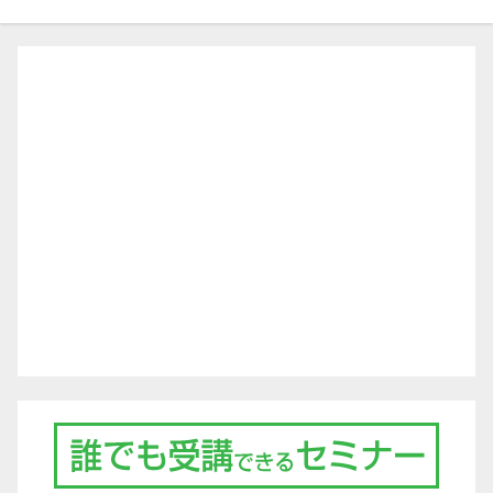
ゲ
ー
シ
ョ
ン