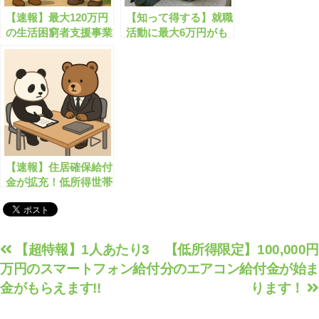
【速報】最大120万円
【知って得する】就職
の生活困窮者支援事業
活動に最大6万円がも
が始まります！
らえる超お得な支援金
とは？
【速報】住居確保給付
金が拡充！低所得世帯
に対して家賃補助
投
【超特報】1人あたり3
【低所得限定】100,000円
万円のスマートフォン給付
分のエアコン給付金が始ま
稿
金がもらえます!!
ります！
ナ
ビ