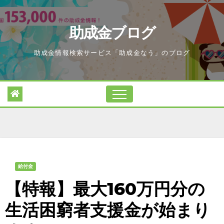
Skip
to
助成金ブログ
content
助成金情報検索サービス「助成金なう」のブログ
給付金
【特報】最大160万円分の
生活困窮者支援金が始まり