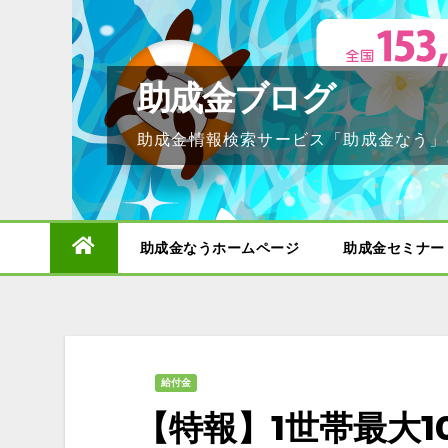
Skip
to
content
助成金ブログ
助成金情報検索サービス「助成金なう」
助成金なうホームページ
助成金セミナー
給付金
【特報】1世帯最大