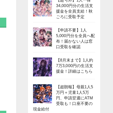
【超号外】1人一律
34,000円分の生活支
援金を全員支給！秋
ごろに受取予定
【申請不要】1人
5,000円分を全員へ配
布！届かない人は窓
口受取を確認
【8月末まで】1人約
7万3,000円の生活支
援金！詳細はこちら
【超朗報】母親1人5
万円＋児童1人5万
円、申請翌週にATM
受取も！口座不要の
現金給付