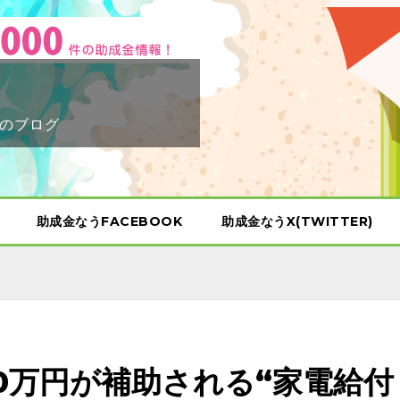
のブログ
助成金なうFACEBOOK
助成金なうX(TWITTER)
10万円が補助される“家電給付