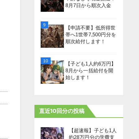
8月7日から順次入金
【申請不要】低所得世
帯へ1世帯7,500円分を
順次給付します！
【子ども1人約6万円】
8月から一括給付を開
始します！
直近10回分の投稿
【超速報】子ども1人
約28万円分の学費支