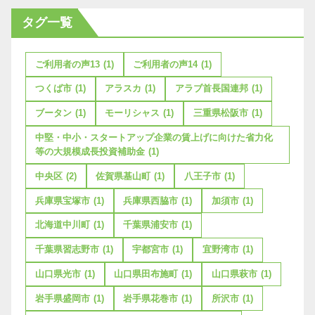
タグ一覧
ご利用者の声13
(1)
ご利用者の声14
(1)
つくば市
(1)
アラスカ
(1)
アラブ首長国連邦
(1)
ブータン
(1)
モーリシャス
(1)
三重県松阪市
(1)
中堅・中小・スタートアップ企業の賃上げに向けた省力化
等の大規模成長投資補助金
(1)
中央区
(2)
佐賀県基山町
(1)
八王子市
(1)
兵庫県宝塚市
(1)
兵庫県西脇市
(1)
加須市
(1)
北海道中川町
(1)
千葉県浦安市
(1)
千葉県習志野市
(1)
宇都宮市
(1)
宜野湾市
(1)
山口県光市
(1)
山口県田布施町
(1)
山口県萩市
(1)
岩手県盛岡市
(1)
岩手県花巻市
(1)
所沢市
(1)