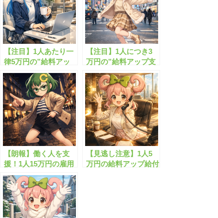
【注目】1人あたり一
【注目】1人につき3
律5万円の”給料アッ
万円の”給料アップ支
プ支援金”とは？
援金”とは？
【朗報】働く人を支
【見逃し注意】1人5
援！1人15万円の雇用
万円の給料アップ給付
給付金がスタート
金が貰えます！