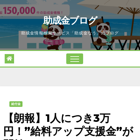
Skip
to
助成金ブログ
content
助成金情報検索サービス「助成金なう」のブログ
給付金
【朗報】1人につき3万
円！”給料アップ支援金”が