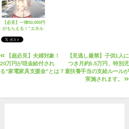
【必見】一律50,000円
がもらえる！”エネル
ギー価格高騰対策支援
金”
投
【超必見】夫婦対象！
【見逃し厳禁】子供1人に
20万円が現金給付され
つき月約5.5万円、特別児
稿
る”家電家具支援金”とは？
童扶養手当の支給ルールが
ナ
実施されます。
ビ
ゲ
ー
シ
ョ
ン