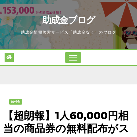
Skip
to
助成金ブログ
content
助成金情報検索サービス「助成金なう」のブログ
給付金
【超朗報】1人60,000円相
当の商品券の無料配布がス