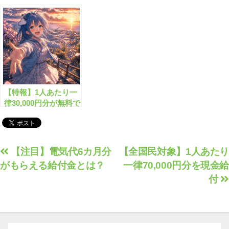
されます！
されます！
【特報】1人あたり一
律30,000円分が無料で
もらえます！
投
【注目】電気代6カ月分
【全国民対象】1人あたり
がもらえる給付金とは？
一律70,000円分を現金給
稿
付
ナ
ビ
ゲ