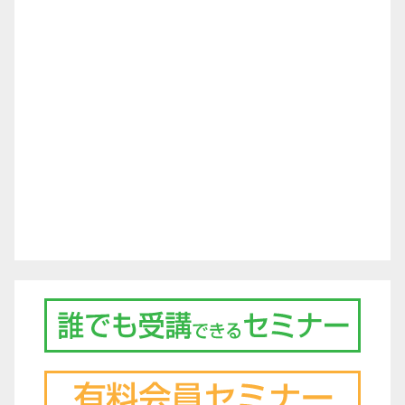
ー
シ
ョ
ン