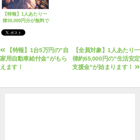
【特報】1人あたり一
律30,000円分が無料で
もらえます！
投
【特報】1台5万円の”自
【全員対象】1人あたり一
家用自動車給付金”がもら
律約65,000円の”生活安定
稿
えます！
支援金”が始まります！
ナ
ビ
ゲ
ー
シ
ョ
ン