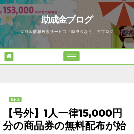
Skip
to
助成金ブログ
content
助成金情報検索サービス「助成金なう」のブログ
給付金
【号外】1人一律15,000円
分の商品券の無料配布が始