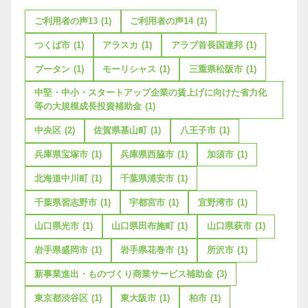
ご利用者の声13
(1)
ご利用者の声14
(1)
つくば市
(1)
アラスカ
(1)
アラブ首長国連邦
(1)
ブータン
(1)
モーリシャス
(1)
三重県松阪市
(1)
中堅・中小・スタートアップ企業の賃上げに向けた省力化
等の大規模成長投資補助金
(1)
中央区
(2)
佐賀県基山町
(1)
八王子市
(1)
兵庫県宝塚市
(1)
兵庫県西脇市
(1)
加須市
(1)
北海道中川町
(1)
千葉県浦安市
(1)
千葉県習志野市
(1)
宇都宮市
(1)
宜野湾市
(1)
山口県光市
(1)
山口県田布施町
(1)
山口県萩市
(1)
岩手県盛岡市
(1)
岩手県花巻市
(1)
所沢市
(1)
新事業進出・ものづくり商業サービス補助金
(3)
東京都渋谷区
(1)
東大阪市
(1)
柏市
(1)