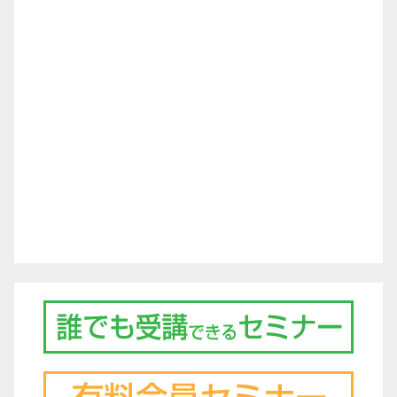
シ
ョ
ン