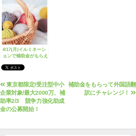
4/17(月)イルミネーシ
ョンで補助金がもらえ
ます！
投
東京都限定/受注型中小
補助金をもらって外国語翻
企業対象/最大2000万、補
訳にチャレンジ！
稿
助率2/3 競争力強化助成
ナ
金の公募開始！
ビ
ゲ
ー