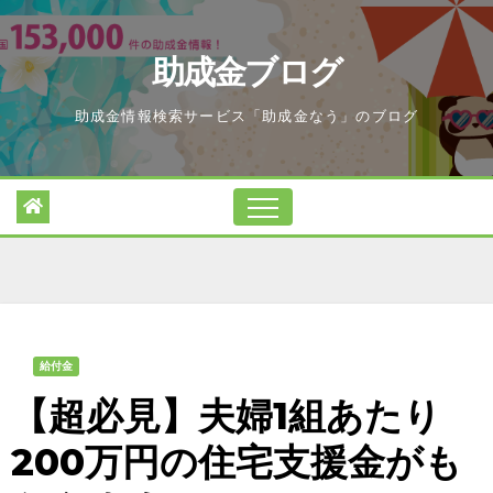
Skip
to
助成金ブログ
content
助成金情報検索サービス「助成金なう」のブログ
給付金
【超必見】夫婦1組あたり
200万円の住宅支援金がも