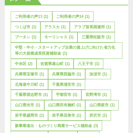
ご利用者の声13
(1)
ご利用者の声14
(1)
つくば市
(1)
アラスカ
(1)
アラブ首長国連邦
(1)
ブータン
(1)
モーリシャス
(1)
三重県松阪市
(1)
中堅・中小・スタートアップ企業の賃上げに向けた省力化
等の大規模成長投資補助金
(1)
中央区
(2)
佐賀県基山町
(1)
八王子市
(1)
兵庫県宝塚市
(1)
兵庫県西脇市
(1)
加須市
(1)
北海道中川町
(1)
千葉県浦安市
(1)
千葉県習志野市
(1)
宇都宮市
(1)
宜野湾市
(1)
山口県光市
(1)
山口県田布施町
(1)
山口県萩市
(1)
岩手県盛岡市
(1)
岩手県花巻市
(1)
所沢市
(1)
新事業進出・ものづくり商業サービス補助金
(3)