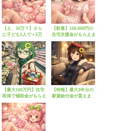
【え、30万？】さら
【歓喜】150,000円の
に子ども1人で＋5万
住宅支援金がもらえま
円って神すぎる
す！子ども1人5万円
加算
【最大100万円】住宅
【特報】最大3年分の
取得で補助金がもらえ
家賃給付金が貰えま
ます（子育て世帯・若
す！
者世帯）