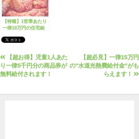
【特報】1世帯あたり
一律10万円の住宅給
付金がもらえます!!
投
【超お得】児童1人あた
【超必見】一律15万円
り一律5千円分の商品券が
の”水道光熱費給付金”が
稿
無料給付されます！
らえます！
ナ
ビ
ゲ
ー
シ
ョ
ン