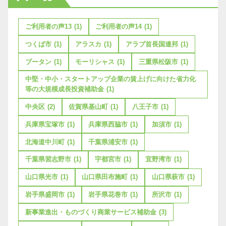
ご利用者の声13
(1)
ご利用者の声14
(1)
つくば市
(1)
アラスカ
(1)
アラブ首長国連邦
(1)
ブータン
(1)
モーリシャス
(1)
三重県松阪市
(1)
中堅・中小・スタートアップ企業の賃上げに向けた省力化
等の大規模成長投資補助金
(1)
中央区
(2)
佐賀県基山町
(1)
八王子市
(1)
兵庫県宝塚市
(1)
兵庫県西脇市
(1)
加須市
(1)
北海道中川町
(1)
千葉県浦安市
(1)
千葉県習志野市
(1)
宇都宮市
(1)
宜野湾市
(1)
山口県光市
(1)
山口県田布施町
(1)
山口県萩市
(1)
岩手県盛岡市
(1)
岩手県花巻市
(1)
所沢市
(1)
新事業進出・ものづくり商業サービス補助金
(3)