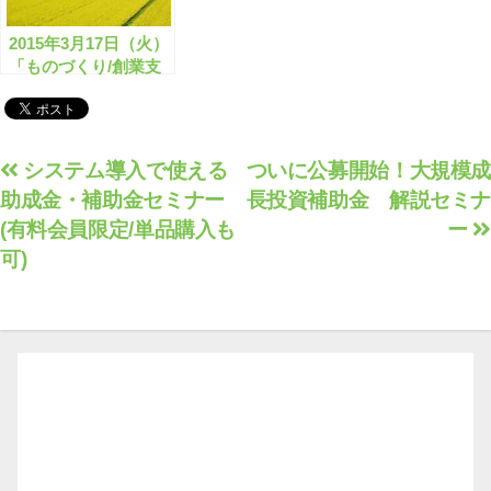
2015年3月17日（火）
「ものづくり/創業支
援 公募開始！助成金
補助金セミナー」
投
システム導入で使える
ついに公募開始！大規模成
助成金・補助金セミナー
長投資補助金 解説セミナ
稿
(有料会員限定/単品購入も
ー
ナ
可)
ビ
ゲ
ー
シ
ョ
ン