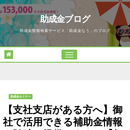
Skip
to
助成金ブログ
content
助成金情報検索サービス「助成金なう」のブログ
助成金セミナー
【支社支店がある方へ】御
社で活用できる補助金情報