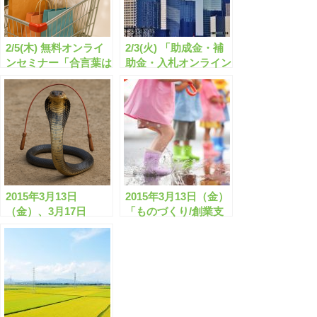
2/5(木) 無料オンライ
2/3(火) 「助成金・補
ンセミナー「合言葉は
助金・入札オンライン
助成金なう！」22分
セミナー ～知らない
放映始まる！
と損する【旬のクニモ
ノ】セミナー～」
2015年3月13日
2015年3月13日（金）
（金）、3月17日
「ものづくり/創業支
（火）、3月26日
援 公募開始！助成金
（木）ものづくり/創
補助金セミナー」
業支援 公募開始！助
成金補助金セミナー
(東京会場/全国配信）