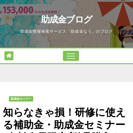
Skip
to
助成金ブログ
content
助成金情報検索サービス「助成金なう」のブログ
助成金セミナー
知らなきゃ損！研修に使え
る補助金・助成金セミナー