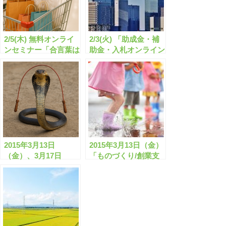
2/5(木) 無料オンライ
2/3(火) 「助成金・補
ンセミナー「合言葉は
助金・入札オンライン
助成金なう！」22分
セミナー ～知らない
放映始まる！
と損する【旬のクニモ
ノ】セミナー～」
2015年3月13日
2015年3月13日（金）
（金）、3月17日
「ものづくり/創業支
（火）、3月26日
援 公募開始！助成金
（木）ものづくり/創
補助金セミナー」
業支援 公募開始！助
成金補助金セミナー
(東京会場/全国配信）