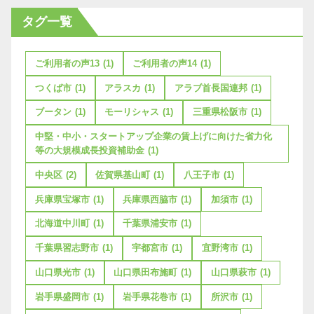
タグ一覧
ご利用者の声13
(1)
ご利用者の声14
(1)
つくば市
(1)
アラスカ
(1)
アラブ首長国連邦
(1)
ブータン
(1)
モーリシャス
(1)
三重県松阪市
(1)
中堅・中小・スタートアップ企業の賃上げに向けた省力化
等の大規模成長投資補助金
(1)
中央区
(2)
佐賀県基山町
(1)
八王子市
(1)
兵庫県宝塚市
(1)
兵庫県西脇市
(1)
加須市
(1)
北海道中川町
(1)
千葉県浦安市
(1)
千葉県習志野市
(1)
宇都宮市
(1)
宜野湾市
(1)
山口県光市
(1)
山口県田布施町
(1)
山口県萩市
(1)
岩手県盛岡市
(1)
岩手県花巻市
(1)
所沢市
(1)