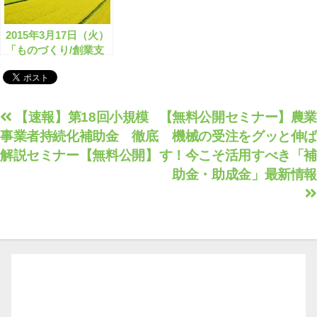
2015年3月17日（火）
「ものづくり/創業支
援 公募開始！助成金
補助金セミナー」
投
【速報】第18回小規模
【無料公開セミナー】農業
事業者持続化補助金 徹底
機械の受注をグッと伸ば
稿
解説セミナー【無料公開】
す！今こそ活用すべき「補
ナ
助金・助成金」最新情報
ビ
ゲ
ー
シ
ョ
ン