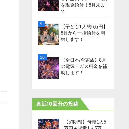
を現金給付！8月末ま
で
【子ども1人約6万円】
8月から一括給付を開
始します！
【全日本/全家族】8月
の電気・ガス料金を補
助します！
直近10回分の投稿
【超朗報】母親1人5
万円＋児童1人5万