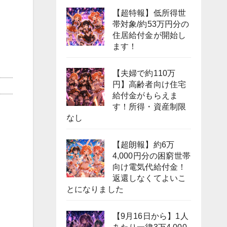
【超特報】低所得世
帯対象/約53万円分の
住居給付金が開始し
ます！
【夫婦で約110万
円】高齢者向け住宅
給付金がもらえま
す！所得・資産制限
なし
【超朗報】約6万
4,000円分の困窮世帯
向け電気代給付金！
返還しなくてよいこ
とになりました
【9月16日から】1人