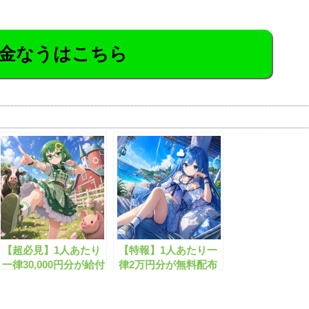
金なうはこちら
【超必見】1人あたり
【特報】1人あたり一
一律30,000円分が給付
律2万円分が無料配布
されます！
されます！