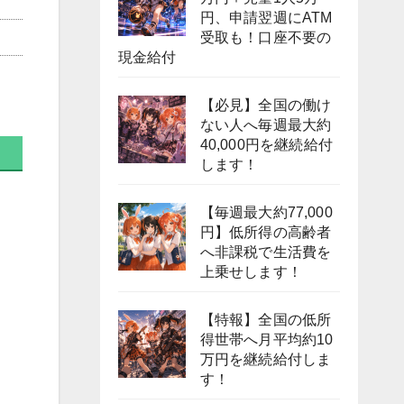
円、申請翌週にATM
受取も！口座不要の
現金給付
【必見】全国の働け
ない人へ毎週最大約
40,000円を継続給付
します！
【毎週最大約77,000
円】低所得の高齢者
へ非課税で生活費を
上乗せします！
【特報】全国の低所
得世帯へ月平均約10
万円を継続給付しま
す！