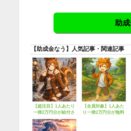
助成
【助成金なう】人気記事・関連記事
【超注目】1人あたり
【全員対象】1人あた
一律2万円分が給付さ
り一律2万円分が無料
れまし!!
配布されます！