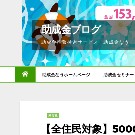
Skip
to
content
助成金ブログ
助成金情報検索サービス「助成金なう」
助成金なうホームページ
助成金セミナー
給付金
【全住民対象】50