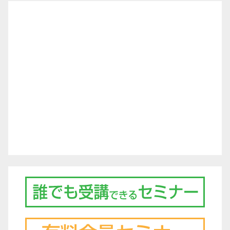
シ
ョ
ン