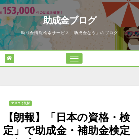
Skip
to
助成金ブログ
content
助成金情報検索サービス「助成金なう」のブログ
マスコミ取材
【朗報】「日本の資格・検
定」で助成金・補助金検定