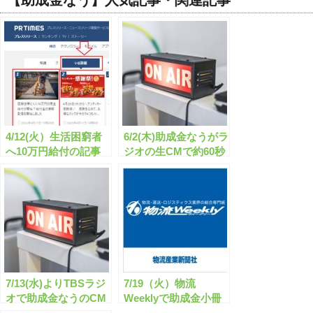
【助成金なう】人気記事・関連記事
4/12(火）生活困窮者
6/2(木)助成金なうがラ
へ10万円給付の記事
ジオの生CMで約60秒
が、PRタイムズの
紹介されました！
「今日のランキング」
「いま話題」で「W日
本１」へ！！
7/13(水)よりTBSラジ
7/19（火）物流
オで助成金なうのCM
Weeklyで助成金小冊
が放送されます！
子「経営者のための助