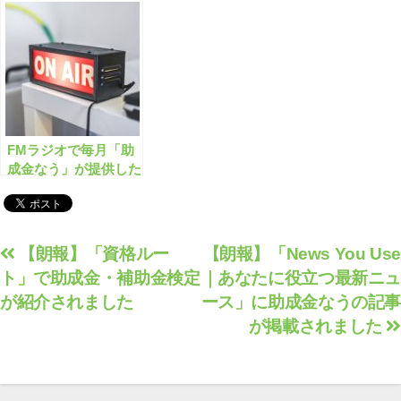
成金のすすめ」が紹介
されました！
FMラジオで毎月「助
成金なう」が提供した
情報が紹介されます！
投
【朗報】「資格ルー
【朗報】「News You Use
ト」で助成金・補助金検定
｜あなたに役立つ最新ニュ
稿
が紹介されました
ース」に助成金なうの記事
ナ
が掲載されました
ビ
ゲ
ー