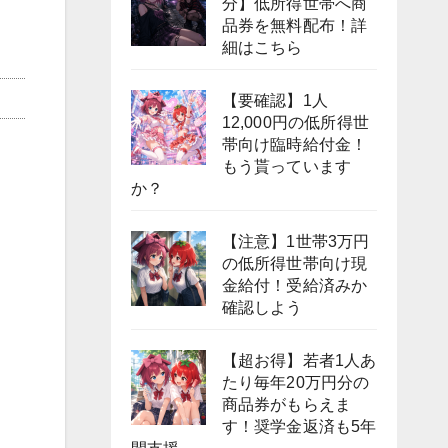
分】低所得世帯へ商
品券を無料配布！詳
細はこちら
【要確認】1人
12,000円の低所得世
帯向け臨時給付金！
もう貰っています
か？
【注意】1世帯3万円
の低所得世帯向け現
金給付！受給済みか
確認しよう
【超お得】若者1人あ
たり毎年20万円分の
商品券がもらえま
す！奨学金返済も5年