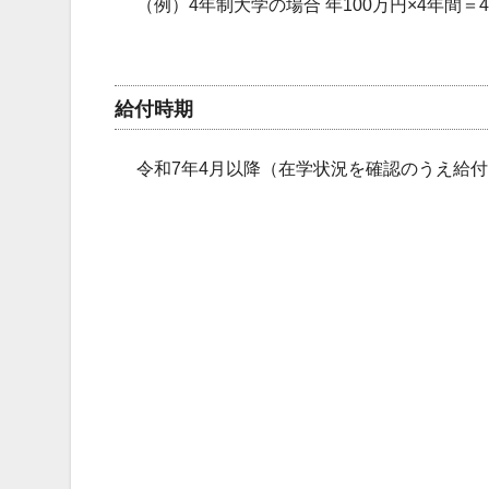
（例）4年制大学の場合 年100万円×4年間＝4
給付時期
令和7年4月以降（在学状況を確認のうえ給付