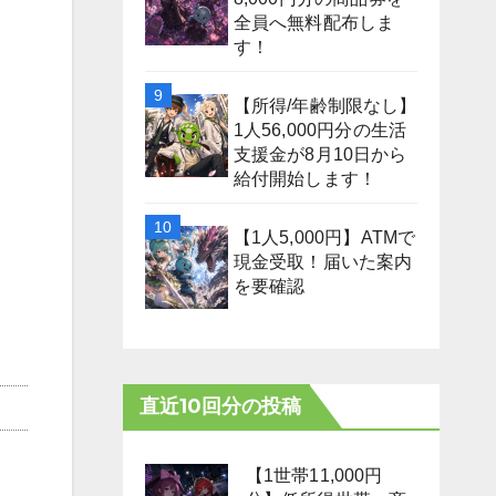
全員へ無料配布しま
す！
【所得/年齢制限なし】
1人56,000円分の生活
支援金が8月10日から
給付開始します！
【1人5,000円】ATMで
現金受取！届いた案内
を要確認
直近10回分の投稿
【1世帯11,000円