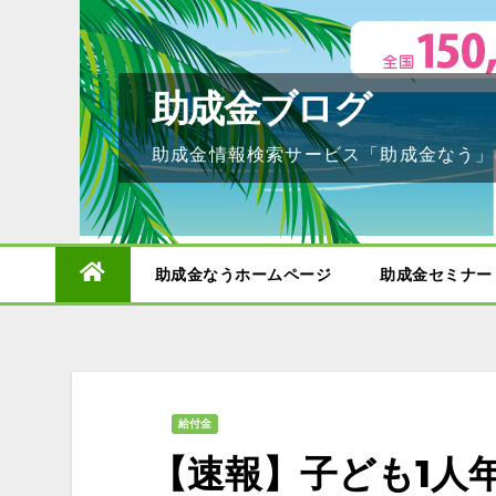
Skip
to
content
助成金ブログ
助成金情報検索サービス「助成金なう」
助成金なうホームページ
助成金セミナー
給付金
【速報】子ども1人