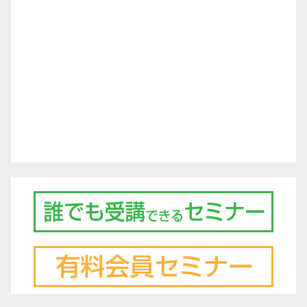
シ
ョ
ン