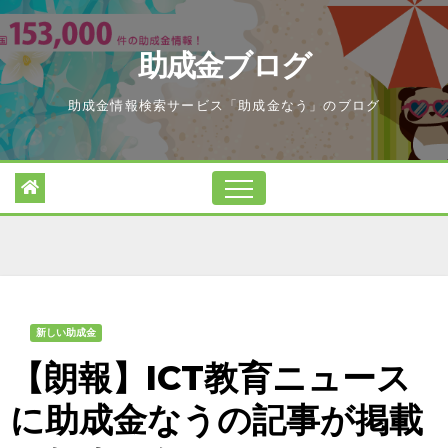
Skip
to
助成金ブログ
content
助成金情報検索サービス「助成金なう」のブログ
新しい助成金
【朗報】ICT教育ニュース
に助成金なうの記事が掲載