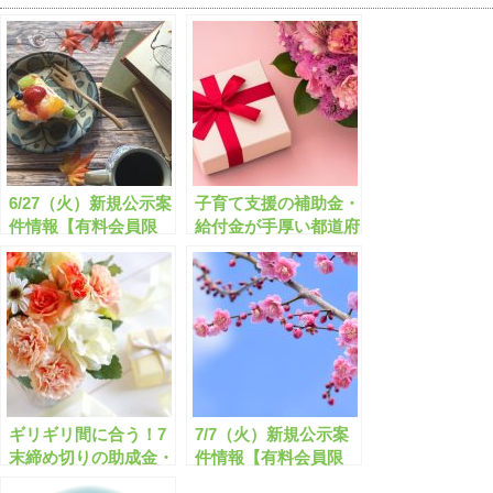
6/27（火）新規公示案
子育て支援の補助金・
件情報【有料会員限
給付金が手厚い都道府
定】
県ランキングベスト
10
ギリギリ間に合う！7
7/7（火）新規公示案
末締め切りの助成金・
件情報【有料会員限
補助金「全366件」は
定】