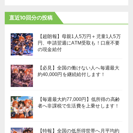
直近10回分の投稿
【超朗報】母親1人5万円＋児童1人5万
円、申請翌週にATM受取も！口座不要
の現金給付
【必見】全国の働けない人へ毎週最大
約40,000円を継続給付します！
【毎週最大約77,000円】低所得の高齢
者へ非課税で生活費を上乗せします！
【特報】全国の低所得世帯へ月平均約