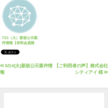
こちら！【有料会員限
定】
7/21（火）新規公示案
件情報【有料会員限
定】
投
5/14(火)新規公示案件情
【ご利用者の声】株式会社
報
シティアイ 様
稿
ナ
ビ
ゲ
ー